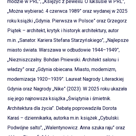
modzie w PRL”, „Księżyc z pewexu. O luksusie w PRL”,
„Można wybierać. 4 czerwca 1989” oraz wydanej w 2025
roku książki „Gdynia. Pierwsza w Polsce” oraz Grzegorz
Piątek – architekt, krytyk i historyk architektury, autor
m.in. „Sanator. Kariera Stefana Starzyńskiego”, „Najlepsze
miasto świata. Warszawa w odbudowie 1944–1949”,
„Niezniszczalny. Bohdan Pniewski. Architekt salonu i
władzy” oraz „Gdynia obiecana. Miasto, modernizm,
modernizacja 1920–1939”. Laureat Nagrody Literackiej
Gdynia oraz Nagrody „Nike” (2023). W 2025 roku ukazała
się jego najnowsza książka „Świątynia i śmietnik.
Architektura dla życia”. Debatę poprowadziła Dorota
Karaś – dziennikarka, autorka m.in. książek „Cybulski.
Podwójne salto”, „Walentynowicz. Anna szuka raju” oraz