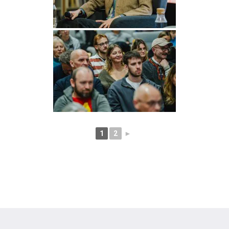
1
2
►