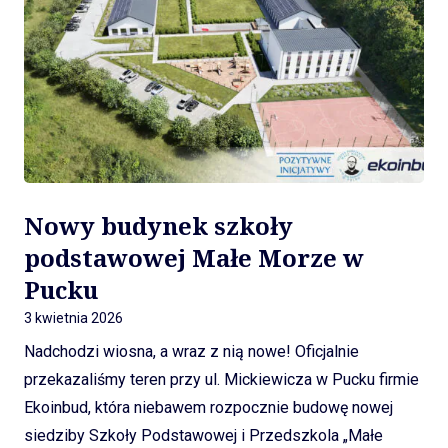
wspólne budowanie przestrzeni pełnej wsparcia, rozwoju
i pozytywnej energii. Wesołych Świąt Wielkanocnych
życzy Zarząd Fundacji Pozytywne Inicjatywy.
Nowy budynek szkoły
podstawowej Małe Morze w
Pucku
3 kwietnia 2026
Nadchodzi wiosna, a wraz z nią nowe! Oficjalnie
przekazaliśmy teren przy ul. Mickiewicza w Pucku firmie
Ekoinbud, która niebawem rozpocznie budowę nowej
siedziby Szkoły Podstawowej i Przedszkola „Małe