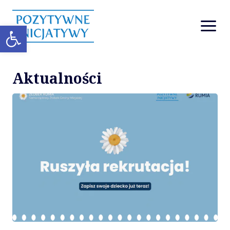
Otwórz pasek narzędzi
Strona główna
Nasze działania
Aktualności
Mapa placówek
Aktualności
Przychodnia
O nas
O Pozytywnych Inicjatywach
Sprawozdania