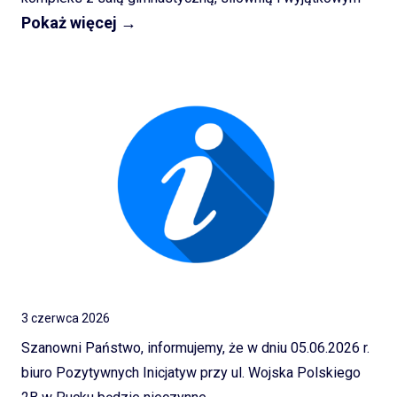
Pokaż więcej →
ogrodem edukacyjnym. Sprawdź, jak postępują prace na
placu budowy.
3 czerwca 2026
Szanowni Państwo, informujemy, że w dniu 05.06.2026 r.
biuro Pozytywnych Inicjatyw przy ul. Wojska Polskiego