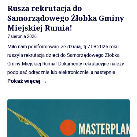
Kontakt
Rusza rekrutacja do
Samorządowego Żłobka Gminy
Miejskiej Rumia!
7 sierpnia 2026
Miło nam poinformować, że dzisiaj, tj 7.08.2026 roku
ruszyła rekrutacja dzieci do Samorządowego Żłobka
Gminy Miejskiej Rumia! Dokumenty rekrutacyjne należy
podpisać odręcznie lub elektronicznie, a następnie
Pokaż więcej →
przesłać na adres e-mail żłobka:
zlobek.rumia@pozytywneinicjatywy.pl albo wysłać
pocztą na adres naszego biura Pozytywnych Inicjatyw:
Ul. Wojska Polskiego 2B, 84-100 Puck Szczegółowe
zasady naboru, wymagane dokumenty i kryteria przyjęć
dostępne są na oficjalnej stronie żłobka:
https://rumia.pozytywneinicjatywy.pl/ Do żłobka mogą